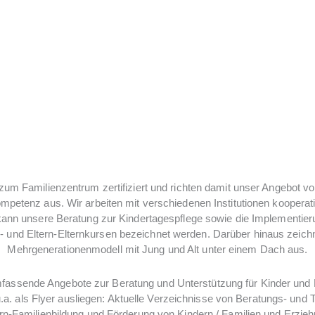
NDIVIDUELLER SCHWERPUNKT
 zum Familienzentrum zertifiziert und richten damit unser Angebot vo
mpetenz aus. Wir arbeiten mit verschiedenen Institutionen koopera
ann unsere Beratung zur Kindertagespflege sowie die Implementier
n- und Eltern-Elternkursen bezeichnet werden. Darüber hinaus zeich
Mehrgenerationenmodell mit Jung und Alt unter einem Dach aus.
mfassende Angebote zur Beratung und Unterstützung für Kinder und 
.a. als Flyer ausliegen: Aktuelle Verzeichnisse von Beratungs- und 
ern-Familienbildung und Förderung von Kindern / Familien und Erzieh