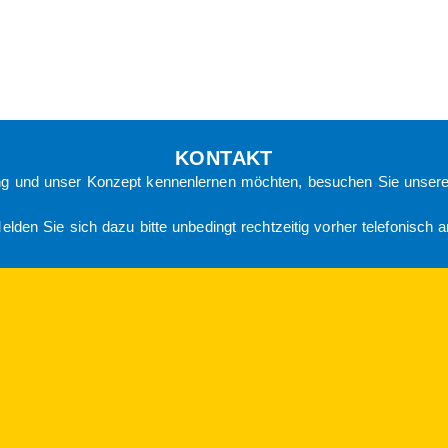
Kita Zaubersterne Buchholz
ubersterne
KONTAKT
Düsseldorfer Landstraße 132 • 47
ng und unser Konzept kennenlernen möchten, besuchen Sie unsere
Telefon: 0203 98448190
olz«
E-Mail:
buchholz (at) zaubersterne
elden Sie sich dazu bitte unbedingt rechtzeitig vorher telefonisch a