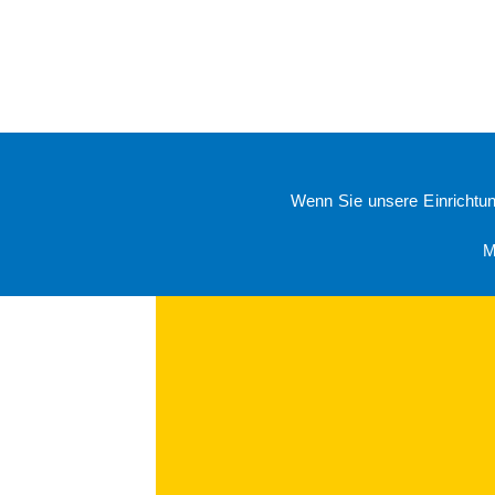
Kita Za
Wenn Sie unsere Einrichtu
»Buchh
M