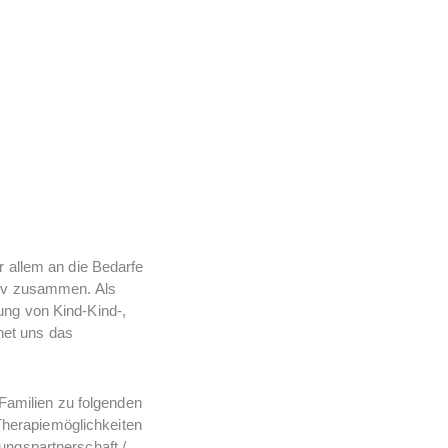
r allem an die Bedarfe
tiv zusammen. Als
ung von Kind-Kind-,
net uns das
Familien zu folgenden
Therapiemöglichkeiten
ungspartnerschaft /