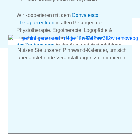
Wir kooperieren mit dem
Convalesco
Therapiezentrum
in allen Belangen der
Physiotherapie, Ergotherapie, Logopädie &
Lerntherapie, mit dem
BildungsCampus
der Zaubersterne
in der Aus- und Weiter­bildung
Nutzen Sie unseren Pinnwand-Kalender, um sich
sowie mit der
Sternenschule – the bilingual
über anstehende Veranstaltungen zu informieren!
school
für einen möglichen wei­ter­en bi­lin­gualen
Bildungs­weg nach der Kita.