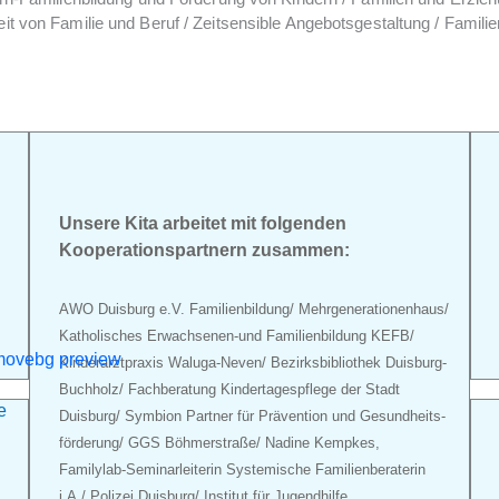
it von Familie und Beruf / Zeitsensible Angebotsgestaltung / Famili
Unsere Kita arbeitet mit folgenden
Kooperations­partnern zusammen:
AWO Duisburg e.V. Familienbildung/ Mehr­generationen­haus/
Katho­lisches Erwachsenen-und Familie­nbildung KEFB/
Kinder­arzt­praxis Waluga-Neven/ Bezirks­bibliothek Duisburg-
Buchholz/ Fachberatung Kinder­tagespflege der Stadt
e
Duisburg/ Symbion Partner für Prävention und Gesund­heits­
förderung/ GGS Böhmerstraße/ Nadine Kempkes,
Familylab-Seminar­leiterin Systemische Familien­beraterin
i.A./ Polizei Duisburg/ Institut für Jugendhilfe