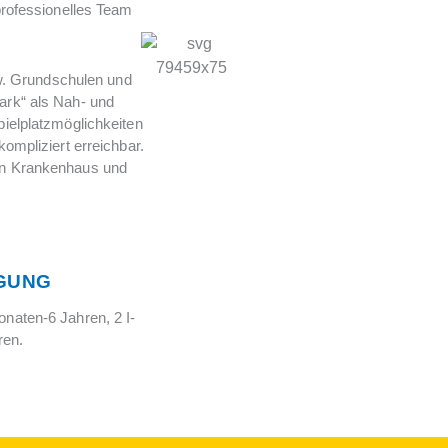
rofessionelles Team
pw. Grundschulen und
park“ als Nah- und
pielplatzmöglichkeiten
mpliziert erreichbar.
Ein Krankenhaus und
GUNG
onaten-6 Jahren, 2 I-
ren.